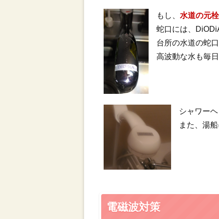
もし、
水道の元
蛇口には、DiOD
台所の水道の蛇
高波動な水も毎
シャワーヘ
また、湯船
電磁波対策