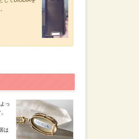
てDiODiAを
い。
によっ
す。
居は