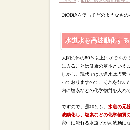
トップページ
＞
DiODiA～全てのものを高波動にする
DiODiAを使ってどのようなも
水道水を高波動化する
人間の体の60％以上は水ですの
に入ることは健康の基本といえ
しかし、現代では水道水は塩素
っておりますので、それを飲ん
内に塩素などの化学物質を入れ
ですので、是非とも、
水道の元栓
波動化し、塩素などの化学物質
家中に流れる水道水が高波動に