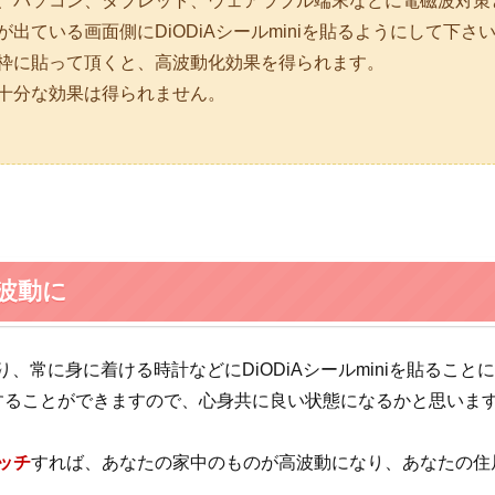
、パソコン、タブレット、ウェアラブル端末などに電磁波対策とし
出ている画面側にDiODiAシールminiを貼るようにして下さ
枠に貼って頂くと、高波動化効果を得られます。
十分な効果は得られません。
波動に
り、常に身に着ける時計などにDiODiAシールminiを貼ること
することができますので、心身共に良い状態になるかと思いま
タッチ
すれば、あなたの家中のものが高波動になり、あなたの住