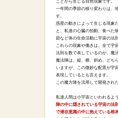
ことから生じる自然現象です。
一年間の季節の移り変わりは、
す。
惑星の動きによって生じる現象
と、私達の心臓の拍動、食べた
節など体の生命活動に宇宙の法
これらの現象や働きは、全て宇
法則を数で表しているのが、魔
魔法陣は、縦、横、斜め、どち
いますが、この微妙な配置が宇
表現しているとも言えます。
この魔方陣を活用して開発され
私達人間は小宇宙といわれるよ
陣の中に隠されている宇宙の法
で潜在意識の中に抱えている根