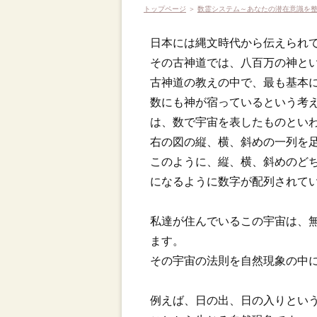
トップページ
＞
数霊システム～あなたの潜在意識を
日本には縄文時代から伝えられ
その古神道では、八百万の神と
古神道の教えの中で、最も基本
数にも神が宿っているという考
は、数で宇宙を表したものとい
右の図の縦、横、斜めの一列を足
このように、縦、横、斜めのど
になるように数字が配列されて
私達が住んでいるこの宇宙は、
ます。
その宇宙の法則を自然現象の中
例えば、日の出、日の入りとい