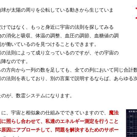
地球が太陽の周りを公転している動きから生じていま
だけではなく、もっと身近に宇宙の法則を探してみる
物の消化と吸収、体温の調整、血圧の調節、血糖値の調
則が働いているのを見つけることもできます。
宙の法則によって成り立っているのですが、その宇宙の
法陣なのです。
らの方向から一列の数を足しても、全ての列において同じ合計
宙の法則を表しており、別の言葉で説明するならば、あらゆる
たのが、数霊システムになります。
うに、宇宙と相似象の仕組みでできていますので、
魔法
則に照らし合わせて、私達のエネルギー測定を行うこと
本原因にアプローチして、問題を解決するためのサポー