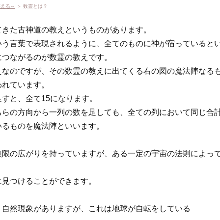
整える～
＞ 数霊とは？
てきた古神道の教えというものがあります。
いう言葉で表現されるように、全てのものに神が宿っていると
につながるのが数霊の教えです。
えなのですが、その数霊の教えに出てくる右の図の魔法陣なる
われています。
すと、全て15になります。
ちらの方向から一列の数を足しても、全ての列において同じ合
いるものを魔法陣といいます。
無限の広がりを持っていますが、ある一定の宇宙の法則によっ
に見つけることができます。
う自然現象がありますが、これは地球が自転をしている