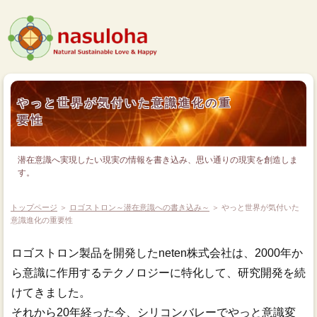
やっと世界が気付いた意識進化の重
要性
潜在意識へ実現したい現実の情報を書き込み、思い通りの現実を創造しま
す。
トップページ
＞
ロゴストロン～潜在意識への書き込み～
＞ やっと世界が気付いた
意識進化の重要性
ロゴストロン製品を開発したneten株式会社は、2000年か
ら意識に作用するテクノロジーに特化して、研究開発を続
けてきました。
それから20年経った今、シリコンバレーでやっと意識変