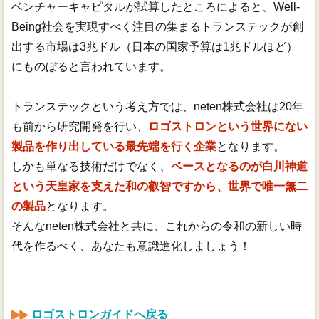
ベンチャーキャピタルが試算したところによると、Well-
Being社会を実現すべく注目の集まるトランステックが創
出する市場は3兆ドル（日本の国家予算は1兆ドルほど）
にものぼると言われています。
トランステックという考え方では、neten株式会社は20年
も前から研究開発を行い、
ロゴストロンという世界にない
製品を作り出している最先端を行く企業
となります。
しかも単なる技術だけでなく、
ベースとなるのが白川神道
という天皇家を支えた和の叡智ですから、世界で唯一無二
の製品
となります。
そんなneten株式会社と共に、これからの令和の新しい時
代を作るべく、あなたも意識進化しましょう！
ロゴストロンガイドへ戻る